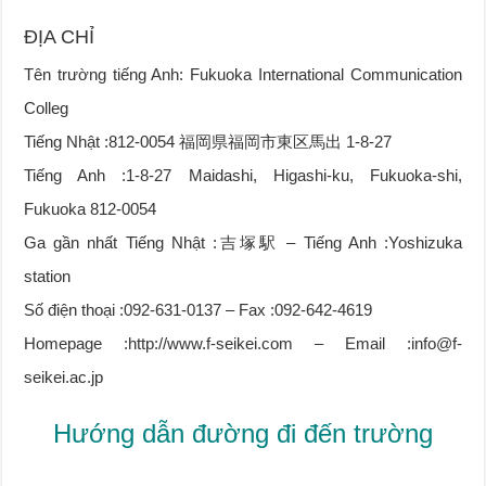
ĐỊA CHỈ
Tên trường tiếng Anh: Fukuoka International Communication
Colleg
Tiếng Nhật :812-0054 福岡県福岡市東区馬出 1-8-27
Tiếng Anh :1-8-27 Maidashi, Higashi-ku, Fukuoka-shi,
Fukuoka 812-0054
Ga gần nhất Tiếng Nhật :吉塚駅 – Tiếng Anh :Yoshizuka
station
Số điện thoại :092-631-0137 – Fax :092-642-4619
Homepage :http://www.f-seikei.com – Email :info@f-
seikei.ac.jp
Hướng dẫn đường đi đến trường