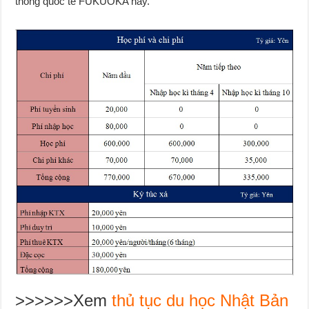
thông quốc tế FUKUOKA này.
>>>>>>Xem
thủ tục du học Nhật Bản