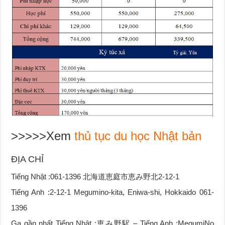
>>>>>Xem
thủ tục du học Nhật bản
ĐỊA CHỈ
Tiếng Nhật :061-1396 北海道恵庭市恵み野北2-12-1
Tiếng Anh :2-12-1 Megumino-kita, Eniwa-shi, Hokkaido 061-
1396
Ga gần nhất Tiếng Nhật :恵み野駅 – Tiếng Anh :MegumiNo