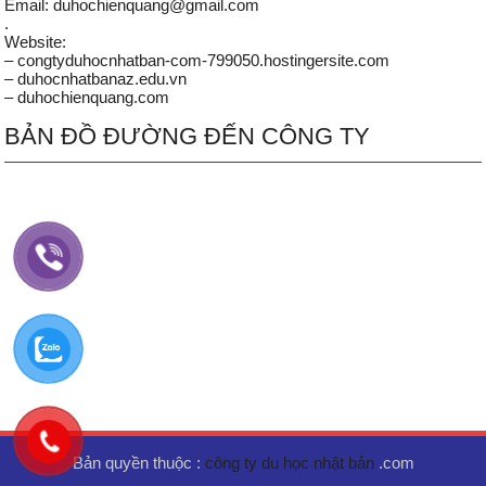
Email: duhochienquang@gmail.com
.
Website:
– congtyduhocnhatban-com-799050.hostingersite.com
– duhocnhatbanaz.edu.vn
– duhochienquang.com
BẢN ĐỒ ĐƯỜNG ĐẾN CÔNG TY
Bản quyền thuộc :
công ty du học nhật bản
.com