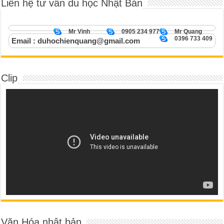
Liên hệ tư vấn du học Nhật Bản
Mr Vinh
0905 234 977
Mr Quang
0396 733 409
Email : duhochienquang@gmail.com
Clip
Văn Hóa nhật bản