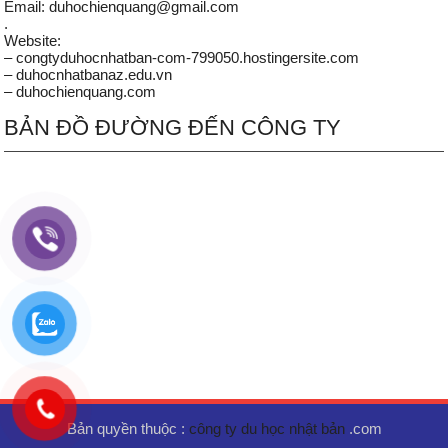
Email: duhochienquang@gmail.com
.
Website:
– congtyduhocnhatban-com-799050.hostingersite.com
– duhocnhatbanaz.edu.vn
– duhochienquang.com
BẢN ĐỒ ĐƯỜNG ĐẾN CÔNG TY
Bản quyền thuộc :
công ty du học nhật bản
.com