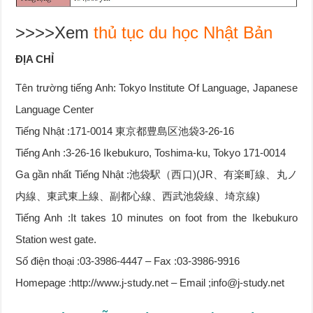
>>>>Xem
thủ tục du học Nhật Bản
ĐỊA CHỈ
Tên trường tiếng Anh: Tokyo Institute Of Language, Japanese
Language Center
Tiếng Nhật :171-0014 東京都豊島区池袋3-26-16
Tiếng Anh :3-26-16 Ikebukuro, Toshima-ku, Tokyo 171-0014
Ga gần nhất Tiếng Nhật :池袋駅（西口)(JR、有楽町線、丸ノ
内線、東武東上線、副都心線、西武池袋線、埼京線)
Tiếng Anh :It takes 10 minutes on foot from the Ikebukuro
Station west gate.
Số điện thoại :03-3986-4447 – Fax :03-3986-9916
Homepage :http://www.j-study.net – Email ;info@j-study.net