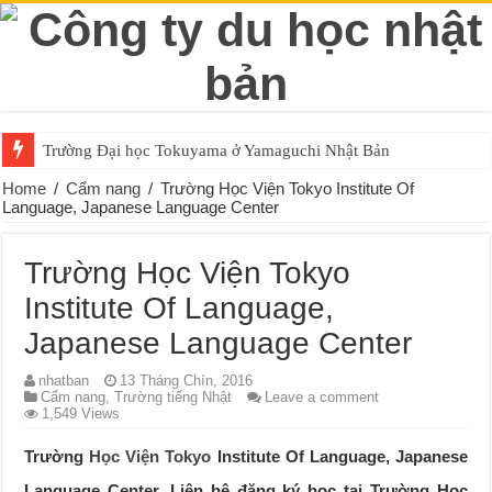
Trường Đại học Tokuyama ở Yamaguchi Nhật Bản
Home
/
Cẩm nang
/
Trường Học Viện Tokyo Institute Of
Language, Japanese Language Center
Trường Học Viện Tokyo
Institute Of Language,
Japanese Language Center
nhatban
13 Tháng Chín, 2016
Cẩm nang
,
Trường tiếng Nhật
Leave a comment
1,549 Views
Trường
Học Viện Tokyo
Institute Of Language, Japanese
Language Center. Liên hệ đăng ký học tại Trường Học