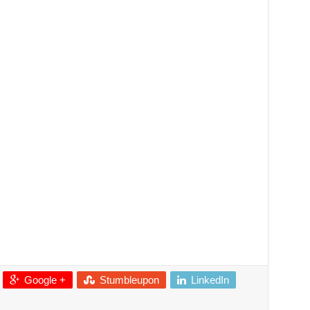
Google +
Stumbleupon
LinkedIn