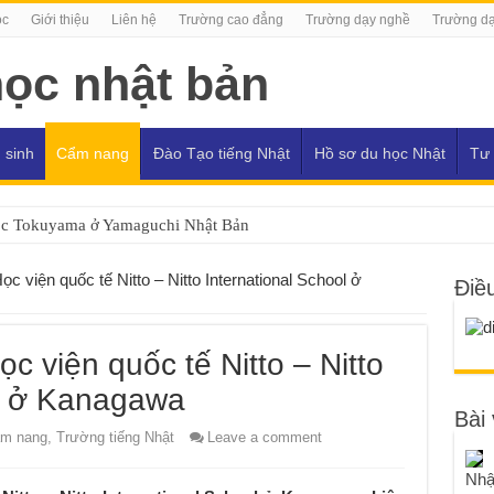
ọc
Giới thiệu
Liên hệ
Trường cao đẳng
Trường dạy nghề
Trường dạ
 sinh
Cẩm nang
Đào Tạo tiếng Nhật
Hồ sơ du học Nhật
Tư 
ọc Tokuyama ở Yamaguchi Nhật Bản
 viện quốc tế Nitto – Nitto International School ở
Điề
 viện quốc tế Nitto – Nitto
ol ở Kanagawa
Bài 
m nang
,
Trường tiếng Nhật
Leave a comment
Nhậ