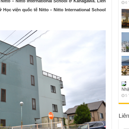
itto – Nitto International School ở Kanagawa. Liên
6 
Học viện quốc tế Nitto – Nitto International School
Nhậ
5 
Liê