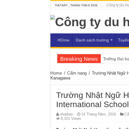
Công ty Du H
THỨ BẢY , THÁNG TÁM 8 2026
HOme
Danh sách trường
Tuyển
Breaking News
Trường Đại h
Home
/
Cẩm nang
/
Trường Nhật Ngữ Học
Kanagawa
Trường Nhật Ngữ Học
International Scho
nhatban
14 Tháng Năm, 2016
Cẩ
8,321 Views