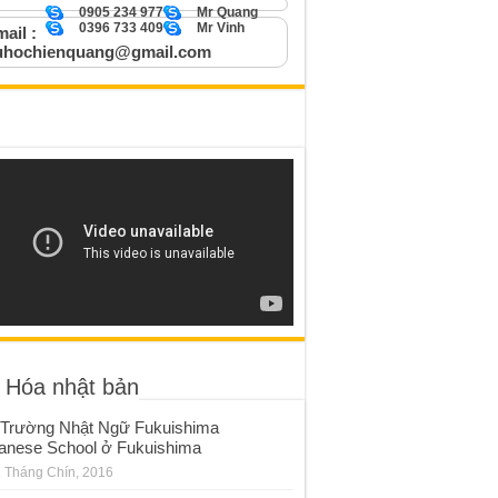
0905 234 977
Mr Quang
0396 733 409
Mr Vinh
ail :
uhochienquang@gmail.com
 Hóa nhật bản
Trường Nhật Ngữ Fukuishima
anese School ở Fukuishima
 Tháng Chín, 2016