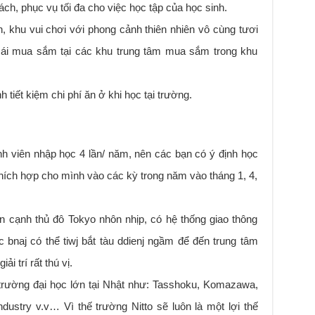
ách, phục vụ tối đa cho việc học tập của học sinh.
, khu vui chơi với phong cảnh thiên nhiên vô cùng tươi
 mái mua sắm tại các khu trung tâm mua sắm trong khu
 tiết kiệm chi phí ăn ở khi học tại trường.
nh viên nhập học 4 lần/ năm, nên các bạn có ý định học
n thích hợp cho mình vào các kỳ trong năm vào tháng 1, 4,
n cạnh thủ đô Tokyo nhôn nhịp, có hệ thống giao thông
c bnaj có thể tiwj bắt tàu ddienj ngầm để đến trung tâm
i trí rất thú vị.
 trường đại học lớn tại Nhật như: Tasshoku, Komazawa,
dustry v.v… Vì thế trường Nitto sẽ luôn là một lợi thế