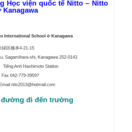
g Học viện quốc tế Nitto – Nitto
 ở Kanagawa
tto International School ở Kanagawa
原市緑区橋本4-21-15
-ku, Sagamihara-shi, Kanagawa 252-0143
ếng Anh Hashimoto Station
Fax 042-779-3959?
Email ntis2013@hotmail.com
đường đi đến trường