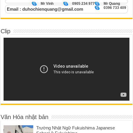
Mr Vinh
0905 234 977
Mr Quang
0396 733 409
Email : duhochienquang@gmail.com
Clip
Văn Hóa nhật bản
Trường Nhật Ngữ Fukuishima Japanese