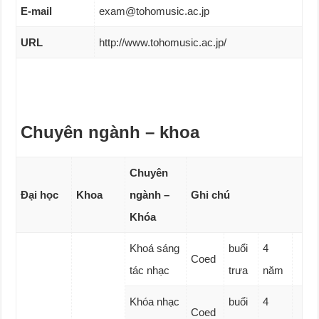
E-mail
exam@tohomusic.ac.jp
URL
http://www.tohomusic.ac.jp/
Chuyên ngành – khoa
Chuyên
Đại học
Khoa
ngành –
Ghi chú
Khóa
Khoá sáng
buổi
4
Coed
tác nhạc
trưa
năm
Khóa nhạc
buổi
4
Coed