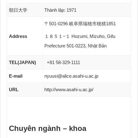
朝日大学
Thành lập: 1971
〒501-0296 岐阜県瑞穂市穂積1851
Address
１８５１−１ Hozumi, Mizuho, Gifu
Prefecture 501-0223, Nhật Bản
TEL(JAPAN)
+81 58-329-1111
E-mail
nyuusi@alice.asahi-u.ac.jp
URL
http://www.asahi-u.ac.jp/
Chuyên ngành – khoa