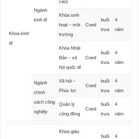
cao)
Ngành
Khóa sinh
kinh tế
buổi
4
hoạt – môi
Coed
trưa
năm
Khoa kinh
trường
tế
Khóa Nhật
buổi
4
Bản – xã
Coed
trưa
năm
hội quốc tế
Xã hội –
buổi
4
Ngành
Coed
Phúc lợi
trưa
năm
chính
sách công
Quản lý
buổi
4
Coed
nghiệp
cộng đồng
trưa
năm
Khóa giáo
buổi
4