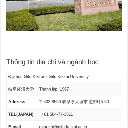
Thông tin địa chỉ và ngành học
Đại học Gifu Keizai – Gifu Keizai University
岐阜経済大学
Thành lập: 1967
Address
〒503-8550 岐阜県大垣市北方町5-50
TEL(JAPAN)
+81 584-77-3511
E-mail
nyuushi@gifu-keizai.ac.jp