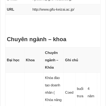
URL
http://www.gifu-keizai.ac.jp/
Chuyên ngành – khoa
Chuyên
Đại học
Khoa
ngành –
Ghi chú
Khóa
Khóa đào
tạo doanh
buổi
4
nhân (
Coed
trưa
năm
Khóa nâng