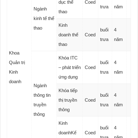
dục thể
Coed
trưa
năm
Ngành
thao
kinh tế thể
Kinh
thao
buổi
4
doanh thể
Coed
trưa
năm
thao
Khoa
Khóa ITC
Quản trị
buổi
4
– phát triển
Coed
Kinh
trưa
năm
ứng dụng
doanh
Ngành
Khóa tiếp
thông tin
buổi
4
thị truyền
Coed
truyền
trưa
năm
thông
thông
Kinh
buổi
4
doanhKế
Coed
trưa
năm