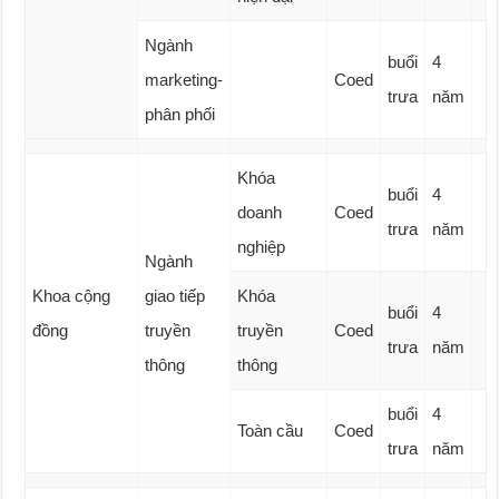
Ngành
buổi
4
marketing-
Coed
trưa
năm
phân phối
Khóa
buổi
4
doanh
Coed
trưa
năm
nghiệp
Ngành
Khoa cộng
giao tiếp
Khóa
buổi
4
đồng
truyền
truyền
Coed
trưa
năm
thông
thông
buổi
4
Toàn cầu
Coed
trưa
năm