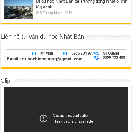
Đi du học Nhật Bản tại Trường tiếng Nhật ở tỉnh
Miyazaki
5 Tháng Mười, 2016
Liên hệ tư vấn du học Nhật Bản
Mr Vinh
0905 234 977
Mr Quang
0396 733 409
Email : duhochienquang@gmail.com
Clip