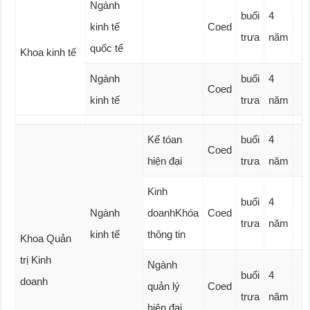
Ngành
buổi
4
kinh tế
Coed
trưa
năm
quốc tế
Khoa kinh tế
Ngành
buổi
4
Coed
kinh tế
trưa
năm
Kế tóan
buổi
4
Coed
hiện đại
trưa
năm
Kinh
buổi
4
Ngành
doanhKhóa
Coed
trưa
năm
kinh tế
thông tin
Khoa Quản
trị Kinh
Ngành
buổi
4
doanh
quản lý
Coed
trưa
năm
hiện đại