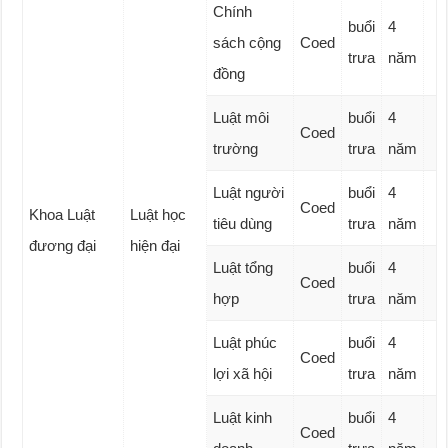
Chính
buổi
4
sách cộng
Coed
trưa
năm
đồng
Luật môi
buổi
4
Coed
trường
trưa
năm
Luật người
buổi
4
Coed
Khoa Luật
Luật học
tiêu dùng
trưa
năm
đương đại
hiện đại
Luật tổng
buổi
4
Coed
hợp
trưa
năm
Luật phúc
buổi
4
Coed
lợi xã hội
trưa
năm
Luật kinh
buổi
4
Coed