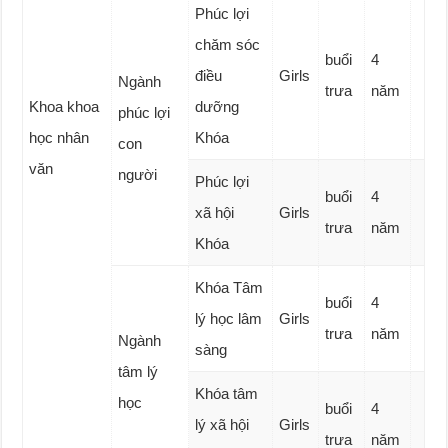
Phúc lợi
chăm sóc
buổi
4
điều
Girls
Ngành
trưa
năm
Khoa khoa
dưỡng
phúc lợi
học nhân
Khóa
con
văn
người
Phúc lợi
buổi
4
xã hội
Girls
trưa
năm
Khóa
Khóa Tâm
buổi
4
lý học lâm
Girls
trưa
năm
Ngành
sàng
tâm lý
Khóa tâm
học
buổi
4
lý xã hội
Girls
trưa
năm