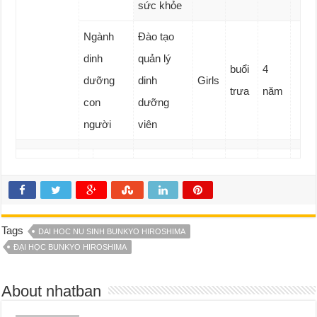
sức khỏe
Ngành
Đào tạo
dinh
quản lý
buổi
4
dưỡng
dinh
Girls
trưa
năm
con
dưỡng
người
viên
Tags
DAI HOC NU SINH BUNKYO HIROSHIMA
ĐẠI HỌC BUNKYO HIROSHIMA
About nhatban