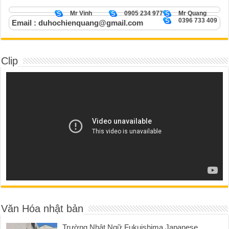
Mr Vinh
0905 234 977
Mr Quang
0396 733 409
Email : duhochienquang@gmail.com
Clip
Văn Hóa nhật bản
Trường Nhật Ngữ Fukuishima Japanese