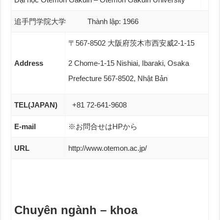
追手門学院大学 Thành lập: 1966
〒567-8502 大阪府茨木市西安威2-1-15
Address
2 Chome-1-15 Nishiai, Ibaraki, Osaka
Prefecture 567-8502, Nhật Bản
TEL(JAPAN)
+81 72-641-9608
E-mail
※お問合せはHPから
URL
http://www.otemon.ac.jp/
Chuyên ngành – khoa