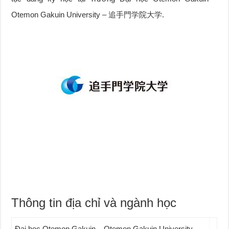
Otemon Gakuin University – 追手門学院大学.
Thông tin địa chỉ và ngành học
Đại học Otemon Gakuin – Otemon Gakuin University