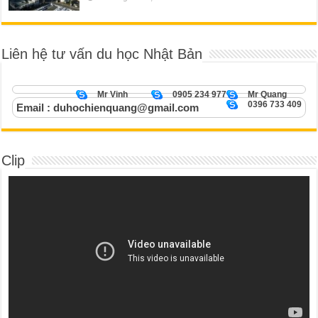
Liên hệ tư vấn du học Nhật Bản
Mr Vinh
0905 234 977
Mr Quang
0396 733 409
Email : duhochienquang@gmail.com
Clip