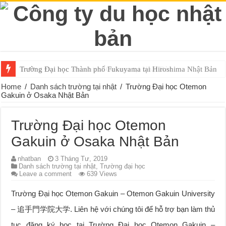
Trường Đại học Thành phố Fukuyama tại Hiroshima Nhật Bản
Trường Đại học Hiroshima Gakuen tại Nhật Bản
Home
/
Danh sách trường tại nhật
/
Trường Đại học Otemon
Gakuin ở Osaka Nhật Bản
Trường Đại học Otemon
Gakuin ở Osaka Nhật Bản
nhatban
3 Tháng Tư, 2019
Danh sách trường tại nhật
,
Trường đại học
Leave a comment
639 Views
Trường Đại học Otemon Gakuin – Otemon Gakuin University
– 追手門学院大学. Liên hệ với chúng tôi để hỗ trợ bạn làm thủ
tục đăng ký học tại Trường Đại học Otemon Gakuin –