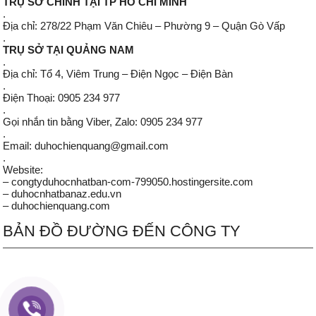
TRỤ SỞ CHÍNH TẠI TP HỒ CHÍ MINH
.
Địa chỉ: 278/22 Phạm Văn Chiêu – Phường 9 – Quận Gò Vấp
.
TRỤ SỞ TẠI QUẢNG NAM
.
Địa chỉ: Tổ 4, Viêm Trung – Điện Ngọc – Điện Bàn
.
Điện Thoại: 0905 234 977
.
Gọi nhắn tin bằng Viber, Zalo: 0905 234 977
.
Email: duhochienquang@gmail.com
.
Website:
– congtyduhocnhatban-com-799050.hostingersite.com
– duhocnhatbanaz.edu.vn
– duhochienquang.com
BẢN ĐỒ ĐƯỜNG ĐẾN CÔNG TY