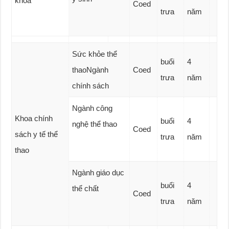
khoa
Coed
trưa
năm
Sức khỏe thể
buổi
4
thaoNgành
Coed
trưa
năm
chính sách
Ngành công
Khoa chính
buổi
4
nghệ thể thao
Coed
sách y tế thể
trưa
năm
thao
Ngành giáo dục
buổi
4
thể chất
Coed
trưa
năm