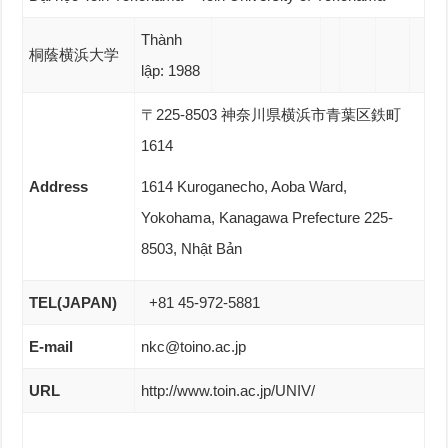
Thành
桐蔭横浜大学
lập: 1988
〒225-8503 神奈川県横浜市青葉区鉄町
1614
Address
1614 Kuroganecho, Aoba Ward,
Yokohama, Kanagawa Prefecture 225-
8503, Nhật Bản
TEL(JAPAN)
+81 45-972-5881
E-mail
nkc@toino.ac.jp
URL
http://www.toin.ac.jp/UNIV/