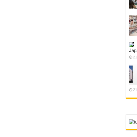
Jap
21
21