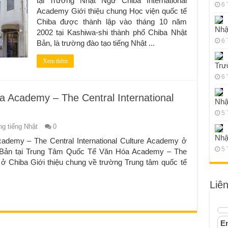
tại Trường Nhật Ngữ Chiba International
6 
Academy Giới thiệu chung Học viện quốc tế
Chiba được thành lập vào tháng 10 năm
Nhậ
2002 tại Kashiwa-shi thành phố Chiba Nhật
6 
Bản, là trường đào tạo tiếng Nhật ...
Xem thêm
Trư
6 
Academy – The Central International
Nhậ
5 
g tiếng Nhật
0
Nhậ
demy – The Central International Culture Academy ở
5 
t Bản tại Trung Tâm Quốc Tế Văn Hóa Academy – The
y ở Chiba Giới thiệu chung về trường Trung tâm quốc tế
Liê
Em