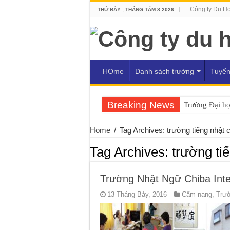
Công ty Du H
THỨ BẢY , THÁNG TÁM 8 2026
HOme
Danh sách trường
Tuyển
Breaking News
Trường Đại h
Home
/
Tag Archives: trường tiếng nhật 
Tag Archives:
trường ti
Trường Nhật Ngữ Chiba Inte
13 Tháng Bảy, 2016
Cẩm nang
,
Trườ