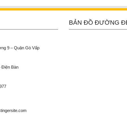
BẢN ĐỒ ĐƯỜNG Đ
ường 9 – Quận Gò Vấp
– Điện Bàn
 977
ingersite.com