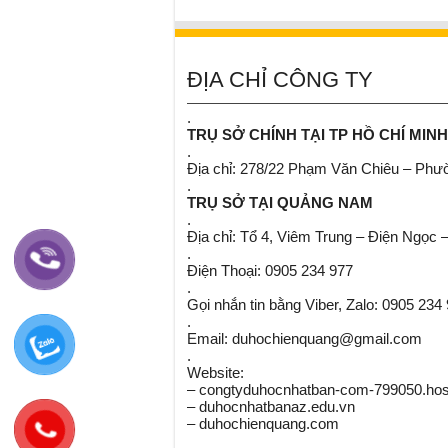
ĐỊA CHỈ CÔNG TY
.
TRỤ SỞ CHÍNH TẠI TP HỒ CHÍ MINH
.
Địa chỉ: 278/22 Phạm Văn Chiêu – Ph
.
TRỤ SỞ TẠI QUẢNG NAM
.
Địa chỉ: Tổ 4, Viêm Trung – Điện Ngọc 
.
Điện Thoại: 0905 234 977
.
Gọi nhắn tin bằng Viber, Zalo: 0905 234
.
Email: duhochienquang@gmail.com
.
Website:
– congtyduhocnhatban-com-799050.host
– duhocnhatbanaz.edu.vn
– duhochienquang.com