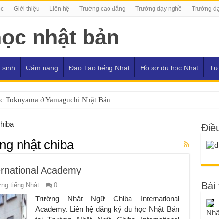
ọc
Giới thiệu
Liên hệ
Trường cao đẳng
Trường dạy nghề
Trường dạ
 sinh
Cẩm nang
Đào Tạo tiếng Nhật
Hồ sơ du học Nhật
Tư
ọc Tokuyama ở Yamaguchi Nhật Bản
chiba
Điề
ếng nhật chiba
rnational Academy
Bài 
ng tiếng Nhật
0
Trường Nhật Ngữ Chiba International
Academy. Liên hệ đăng ký du học Nhật Bản
Nhậ