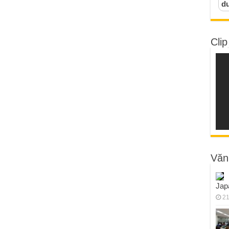
d
Clip
Văn
Jap
21