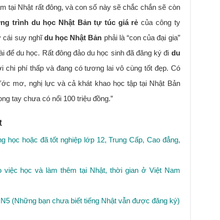
m tại Nhật rất đông, và con số này sẽ chắc chắn sẽ còn
ng trình du học Nhật Bản tự túc giá rẻ
của công ty
y cái suy nghĩ
du học Nhật Bản
phải là “con của đại gia”
 để du học. Rất đông đảo du học sinh đã đăng ký đi
du
ới chi phí thấp và đang có tương lai vô cùng tốt đẹp. Có
Ước mơ, nghị lực và cả khát khao học tập tại Nhật Bản
ng tay chưa có nổi 100 triệu đồng.”
t
ng học hoặc đã tốt nghiệp lớp 12, Trung Cấp, Cao đẳng,
 việc học và làm thêm tại Nhật, thời gian ở Việt Nam
g N5 (Những bạn chưa biết tiếng Nhật vẫn được đăng ký)