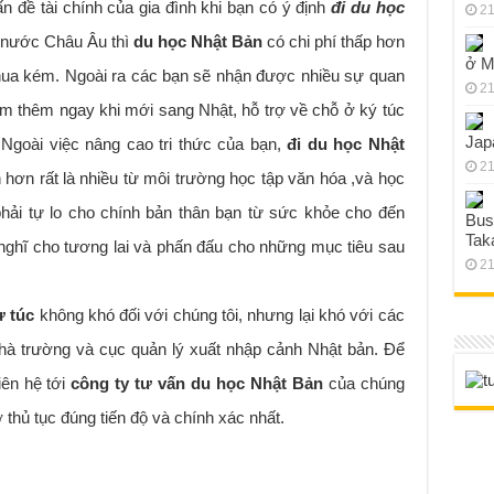
n đề tài chính của gia đình khi bạn có ý định
đi du học
21
ác nước Châu Âu thì
du học Nhật Bản
có chi phí thấp hơn
ở M
 thua kém. Ngoài ra các bạn sẽ nhận được nhiều sự quan
21
àm thêm ngay khi mới sang Nhật, hỗ trợ về chỗ ở ký túc
Jap
goài việc nâng cao tri thức của bạn,
đi du học Nhật
21
hơn rất là nhiều từ môi trường học tập văn hóa ,và học
phải tự lo cho chính bản thân bạn từ sức khỏe cho đến
Bus
Tak
nghĩ cho tương lai và phấn đấu cho những mục tiêu sau
21
ự túc
không khó đối với chúng tôi, nhưng lại khó với các
 nhà trường và cục quản lý xuất nhập cảnh Nhật bản. Để
iên hệ tới
công ty tư vấn du học Nhật Bản
của chúng
 thủ tục đúng tiến độ và chính xác nhất.