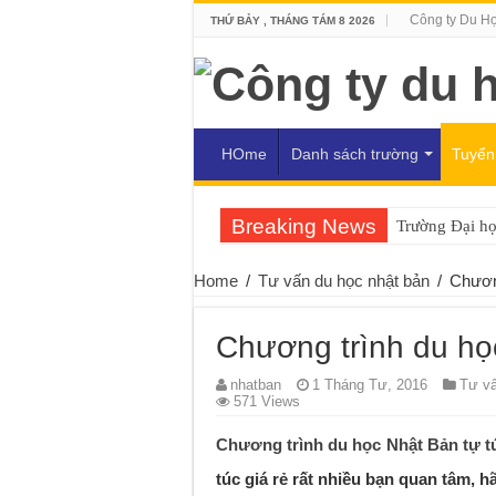
Công ty Du H
THỨ BẢY , THÁNG TÁM 8 2026
HOme
Danh sách trường
Tuyển
Breaking News
Trường Đại h
Home
/
Tư vấn du học nhật bản
/
Chương
Chương trình du học
nhatban
1 Tháng Tư, 2016
Tư vấ
571 Views
Chương trình du học Nhật Bản tự tú
túc giá rẻ rất nhiều bạn quan tâm, 