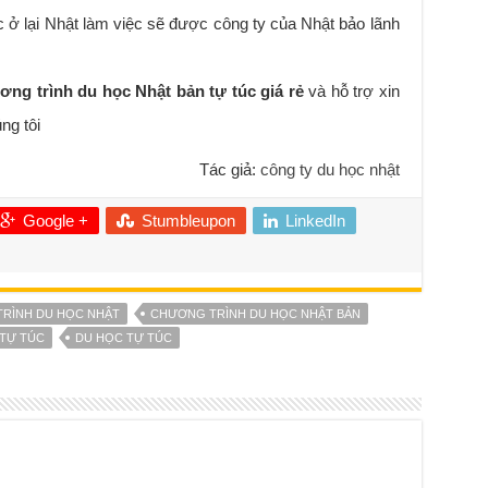
c ở lại Nhật làm việc sẽ được công ty của Nhật bảo lãnh
.
ơng trình du học Nhật bản tự túc giá rẻ
và hỗ trợ xin
ng tôi
Tác giả:
công ty du học nhật
Google +
Stumbleupon
LinkedIn
RÌNH DU HỌC NHẬT
CHƯƠNG TRÌNH DU HỌC NHẬT BẢN
TỰ TÚC
DU HỌC TỰ TÚC