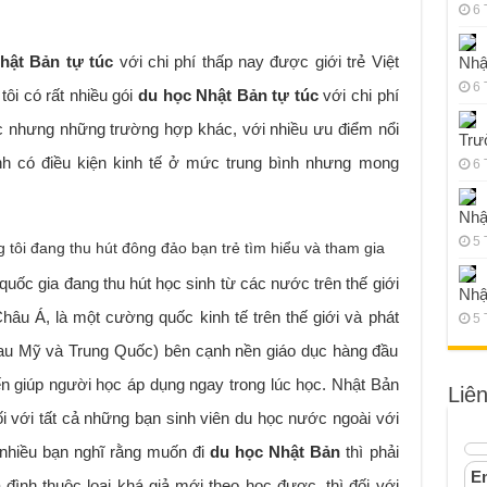
6 
hật Bản tự túc
với chi phí thấp nay được giới trẻ Việt
Nhậ
6 
tôi có rất nhiều gói
du học Nhật Bản tự túc
với chi phí
 học nhưng những trường hợp khác, với nhiều ưu điểm nổi
Trư
nh có điều kiện kinh tế ở mức trung bình nhưng mong
6 
Nhậ
5 
 tôi đang thu hút đông đảo bạn trẻ tìm hiểu và tham gia
uốc gia đang thu hút học sinh từ các nước trên thế giới
Nhậ
Châu Á, là một cường quốc kinh tế trên thế giới và phát
5 
(sau Mỹ và Trung Quốc) bên cạnh nền giáo dục hàng đầu
iến giúp người học áp dụng ngay trong lúc học. Nhật Bản
Liê
 với tất cả những bạn sinh viên du học nước ngoài với
t nhiều bạn nghĩ rằng muốn đi
du học Nhật Bản
thì phải
Em
 đình thuộc loại khá giả mới theo học được, thì đối với