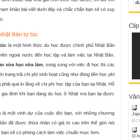
d
tham khảo bài viết dưới đây và chắc chắn bạn sẽ có suy
o.
Clip
Nhật Bản tự túc
túc
là một hình thức du học được chính phủ Nhật Bản
iên ngoài nước đến học tập và làm việc tại Nhật Bản.
ản vừa học vừa làm
, song song với việc đi học thì các
 trang trải chi phí sinh hoạt cũng như đóng tiền học phí
hải quá lo lắng về chi phí học tập của bạn tại Nhật. Hỗ
o gia đình khi bạn đang du học ở Nhật mà bạn lại được
Văn
n là một vinh dự của cuộc đời bạn, với những chương
Jap
21
ản đã được thừa nhận có giá trị cao trên thế giới nói
ây bạn sẽ có phòng cách làm việc chuẩn mực hơn.
O-h