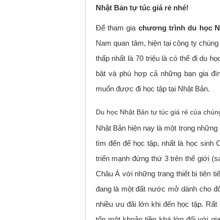
Nhật Bản tự túc giá rẻ nhé!
Để tham gia
chương trình du học N
Nam quan tâm, hiện tại công ty chúng 
thấp nhất là 70 triệu là có thể đi du
bật và phù hợp cả những bạn gia đì
muốn được đi học tập tại Nhật Bản.
Du học Nhật Bản tự túc giá rẻ của chúng
Nhật Bản hiện nay là một trong những q
tìm đến để học tập, nhất là học sinh 
triển mạnh đứng thứ 3 trên thế giới 
Châu Á với những trang thiết bị tiên t
đang là một đất nước mở dành cho đối
nhiều ưu đãi lớn khi đến học tập. Rấ
tốn một khoản tiền khá lớn đối với gia