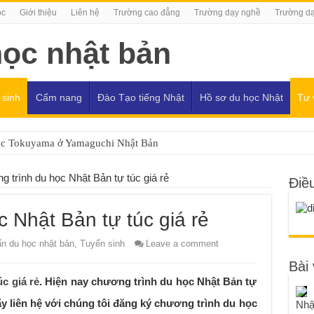
ọc
Giới thiệu
Liên hệ
Trường cao đẳng
Trường dạy nghề
Trường dạ
 sinh
Cẩm nang
Đào Tạo tiếng Nhật
Hồ sơ du học Nhật
Tư 
ọc Tokuyama ở Yamaguchi Nhật Bản
 trình du học Nhật Bản tự túc giá rẻ
Điề
 Nhật Bản tự túc giá rẻ
n du học nhật bản
,
Tuyển sinh
Leave a comment
Bài 
c giá rẻ
. Hiện nay chương trình du học Nhật Bản tự
hãy liên hệ với chúng tôi đăng ký chương trình du học
Nhậ