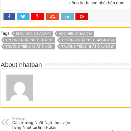
công ty du học nhật bản
.com
Tags
ĐI DU HỌC Ở NAGOYA
HỌC VIỆN Ở NAGOYA
TRƯỜNG NHẬT NGỮ TẠI AICHI
TRƯỜNG NHẬT NGỮ TẠI NAGOYA
TRƯỜNG TIẾNG NHẬT Ở AICHI
TRƯỜNG TIẾNG NHẬT Ở NAGOYA
About nhatban
Previous
Các trường Nhật Ngữ, học viện
tiếng Nhật tại tỉnh Fukui