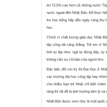
tới 72,5% cao hơn cả những nước Tây
nước ngoài đến Nhật Bản. Để thực hi
trợ học bổng hấp dẫn ngày càng thu 
học.
Chính vì chất lượng giáo dục Nhật B
tập cũng rất căng thẳng. Trẻ em ở N
tính tự lập như: ngã tự đứng dậy, tự
không cần sự chỉ bảo của người lớn.
Đặc biệt, đối với kỳ thi Đại Học ở Nh
các trường đại học công lập hay nhữn
cho nhiều bạn trẻ Nhật chỉ biết chă
ràng thì rất dễ bị ảnh hưởng tâm lý và
Nhật Bản được xem như là một quốc đả