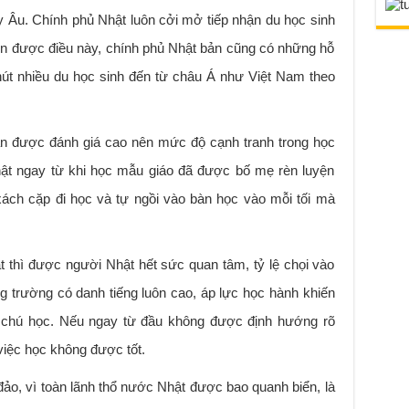
 Âu. Chính phủ Nhật luôn cởi mở tiếp nhận du học sinh
ện được điều này, chính phủ Nhật bản cũng có những hỗ
hút nhiều du học sinh đến từ châu Á như Việt Nam theo
ản được đánh giá cao nên mức độ cạnh tranh trong học
hật ngay từ khi học mẫu giáo đã được bố mẹ rèn luyện
 xách cặp đi học và tự ngồi vào bàn học vào mỗi tối mà
ật thì được người Nhật hết sức quan tâm, tỷ lệ chọi vào
g trường có danh tiếng luôn cao, áp lực học hành khiến
m chú học. Nếu ngay từ đầu không được định hướng rõ
 việc học không được tốt.
o, vì toàn lãnh thổ nước Nhật được bao quanh biển, là