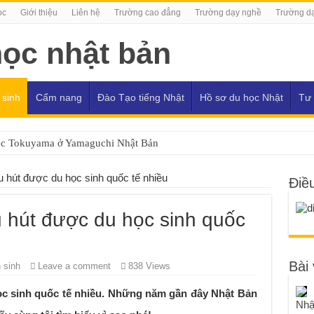
ọc
Giới thiệu
Liên hệ
Trường cao đẳng
Trường dạy nghề
Trường dạ
 sinh
Cẩm nang
Đào Tạo tiếng Nhật
Hồ sơ du học Nhật
Tư 
ọc Tokuyama ở Yamaguchi Nhật Bản
u hút được du học sinh quốc tế nhiều
Điề
u hút được du học sinh quốc
Bài 
 sinh
Leave a comment
838 Views
ọc sinh quốc tế nhiều. Những năm gần đây Nhật Bản
Nhậ