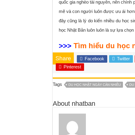
quốc gia nghèo tài nguyên, nên chính 
mẽ và con người luôn được ưu ái hơn
đây cũng là lý do kiến nhiều du học si
học Nhật Bản luôn luôn là sự lựa chọn 
>>>
Tìm hiểu du học 
Share
Facebook
Twitter
Pinterest
Tags
DU HỌC NHẬT NGÀY CÀN NHIỀU
DU
About nhatban