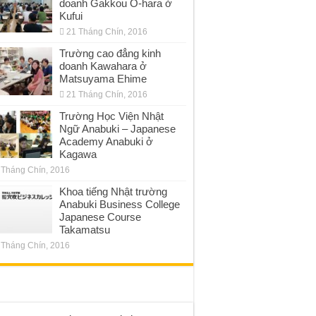
doanh Gakkou O-hara ở
Kufui
21 Tháng Chín, 2016
Trường cao đẳng kinh
doanh Kawahara ở
Matsuyama Ehime
21 Tháng Chín, 2016
Trường Học Viện Nhật
Ngữ Anabuki – Japanese
Academy Anabuki ở
Kagawa
 Tháng Chín, 2016
Khoa tiếng Nhật trường
Anabuki Business College
Japanese Course
Takamatsu
 Tháng Chín, 2016