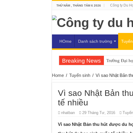
Công ty Du H
THỨ NĂM , THÁNG TÁM 6 2026
HOme
Danh sách trường
Tuyển
Breaking News
Trường Đại h
Home
/
Tuyển sinh
/
Vì sao Nhật Bản th
Vì sao Nhật Bản th
tế nhiều
nhatban
29 Tháng Tư, 2016
Tuyển
Vì sao Nhật Bản thu hút được du h