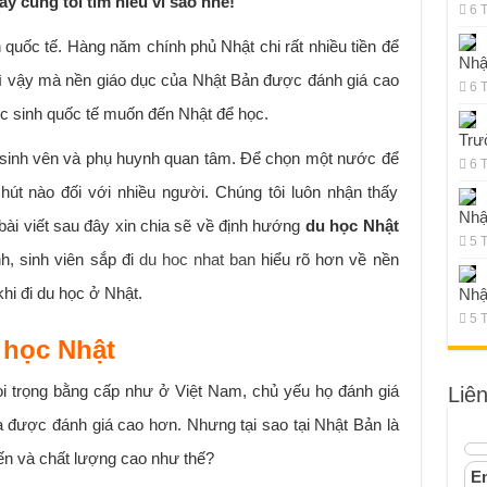
ãy cùng tôi tìm hiểu vì sao nhé!
6 
 quốc tế. Hàng năm chính phủ Nhật chi rất nhiều tiền để
Nhậ
vì vậy mà nền giáo dục của Nhật Bản được đánh giá cao
6 
ọc sinh quốc tế muốn đến Nhật để học.
Trư
h, sinh vên và phụ huynh quan tâm. Để chọn một nước để
6 
hút nào đối với nhiều người. Chúng tôi luôn nhận thấy
Nhậ
ài viết sau đây xin chia sẽ về định hướng
du học Nhật
5 
h, sinh viên sắp đi
du hoc nhat ban
hiểu rõ hơn về nền
hi đi du học ở Nhật.
Nhậ
5 
 học Nhật
i trọng bằng cấp như ở Việt Nam, chủ yếu họ đánh giá
Liê
a được đánh giá cao hơn. Nhưng tại sao tại Nhật Bản là
iến và chất lượng cao như thế?
Em