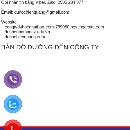
Gọi nhắn tin bằng Viber, Zalo: 0905 234 977
.
Email: duhochienquang@gmail.com
.
Website:
– congtyduhocnhatban-com-799050.hostingersite.com
– duhocnhatbanaz.edu.vn
– duhochienquang.com
BẢN ĐỒ ĐƯỜNG ĐẾN CÔNG TY