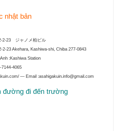
c nhật bản
市明原2-2-23 ジャノメ柏ビル
2-2-23 Akehara, Kashiwa-shi, Chiba 277-0843
Anh :Kashiwa Station
4-7144-4065
kuin.com/ — Email :asahigakuin.info@gmail.com
 đường đi đến trường