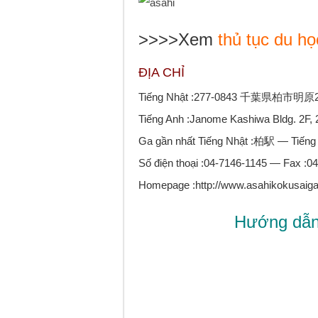
>>>>Xem
thủ tục du họ
ĐỊA CHỈ
Tiếng Nhật :277-0843 千葉県柏
Tiếng Anh :Janome Kashiwa Bldg. 2F, 
Ga gần nhất Tiếng Nhật :柏駅 — Tiếng 
Số điện thoại :04-7146-1145 — Fax :0
Homepage :http://www.asahikokusaiga
Hướng dẫn