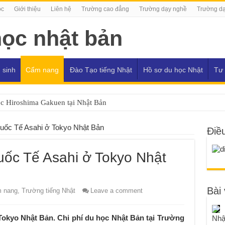
ọc
Giới thiệu
Liên hệ
Trường cao đẳng
Trường dạy nghề
Trường dạ
 sinh
Cẩm nang
Đào Tạo tiếng Nhật
Hồ sơ du học Nhật
Tư 
c Hiroshima Gakuen tại Nhật Bản
c Tỉnh lập Hiroshima tại Nhật Bản
uốc Tế Asahi ở Tokyo Nhật Bản
Điề
ốc Tế Asahi ở Tokyo Nhật
Bài 
 nang
,
Trường tiếng Nhật
Leave a comment
okyo Nhật Bản. Chi phí du học Nhật Bản tại Trường
Nhậ