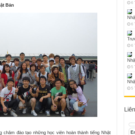
6 
ật Bản
Nhậ
6 
Trư
6 
Nhậ
5 
Nhậ
5 
Liê
Em
 châm đào tạo những học viên hoàn thành tiếng Nhật