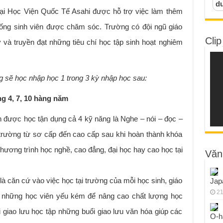
d
ại Học Viện Quốc Tế Asahi được hỗ trợ việc làm thêm
 sống sinh viên được chăm sóc. Trường có đội ngũ giáo
Clip
 và truyền đạt những tiêu chí học tập sinh hoạt nghiêm
g sẽ học nhập học 1 trong 3 kỳ nhập học sau:
g 4, 7, 10 hàng năm
 được học tận dụng cả 4 kỹ năng là Nghe – nói – đọc –
 trường từ sơ cấp đến cao cấp sau khi hoàn thành khóa
 chương trình học nghề, cao đẳng, đại học hay cao học tại
Văn
à căn cứ vào việc học tại trường của mỗi học sinh, giáo
Jap
21
o những học viên yếu kém để nâng cao chất lượng học
 giao lưu học tập những buổi giao lưu văn hóa giúp các
O-h