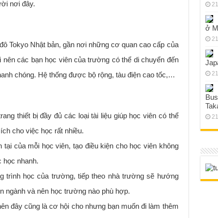
ời nơi đây.
21
ở M
21
 đô Tokyo Nhật bản, gần nơi những cơ quan cao cấp của
ợi nên các bạn học viên của trường có thể di chuyển đến
Jap
21
hanh chóng. Hệ thống được bộ rộng, tàu điện cao tốc,…
Bus
Tak
ng thiết bị đầy đủ các loại tài liệu giúp học viên có thể
21
ích cho việc học rất nhiều.
 tại của mỗi học viên, tạo điều kiện cho học viên không
ệc học nhanh.
g trình học của trường, tiếp theo nhà trường sẽ hướng
ên ngành và nên học trường nào phù hợp.
nên đây cũng là cơ hội cho nhưng bạn muốn đi làm thêm