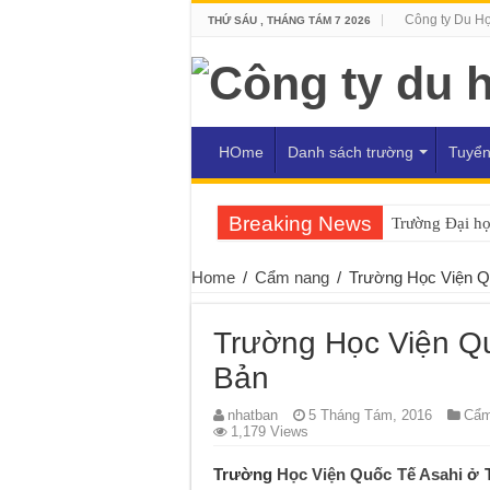
Công ty Du H
THỨ SÁU , THÁNG TÁM 7 2026
HOme
Danh sách trường
Tuyển
Breaking News
Trường Đại họ
Trường Đại họ
Home
/
Cẩm nang
/
Trường Học Viện Q
Trường Học Viện Qu
Bản
nhatban
5 Tháng Tám, 2016
Cẩm
1,179 Views
Trường
Học Viện Quốc Tế Asahi
ở T