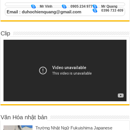
Mr Vinh
0905 234 977
Mr Quang
0396 733 409
Email : duhochienquang@gmail.com
Clip
Văn Hóa nhật bản
Trường Nhật Ngữ Fukuishima Japanese