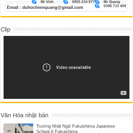
Mr Vinh
0905 234 977
Mr Quang
0396 733 409
Email : duhochienquang@gmail.com
Clip
Văn Hóa nhật bản
Trường Nhật Ngữ Fukuishima Japanese
School ở Fukuishima