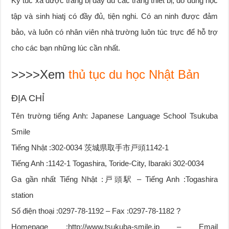
Ký túc xá được trang bị đầy đủ các trang thiết bị, đồ dùng học
tập và sinh hiatj có đầy đủ, tiện nghi. Có an ninh được đảm
bảo, và luôn có nhân viên nhà trường luôn túc trực để hỗ trợ
cho các bạn những lúc cần nhất.
>>>>Xem
thủ tục du học Nhật Bản
ĐỊA CHỈ
Tên trường tiếng Anh: Japanese Language School Tsukuba
Smile
Tiếng Nhật :302-0034 茨城県取手市戸頭1142-1
Tiếng Anh :1142-1 Togashira, Toride-City, Ibaraki 302-0034
Ga gần nhất Tiếng Nhật :戸頭駅 – Tiếng Anh :Togashira
station
Số điện thoại :0297-78-1192 – Fax :0297-78-1182 ?
Homepage :http://www.tsukuba-smile.jp – Email