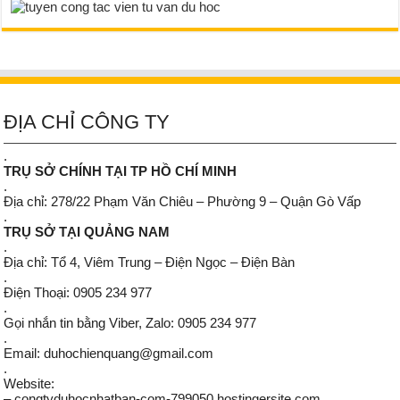
ĐỊA CHỈ CÔNG TY
.
TRỤ SỞ CHÍNH TẠI TP HỒ CHÍ MINH
.
Địa chỉ: 278/22 Phạm Văn Chiêu – Phường 9 – Quận Gò Vấp
.
TRỤ SỞ TẠI QUẢNG NAM
.
Địa chỉ: Tổ 4, Viêm Trung – Điện Ngọc – Điện Bàn
.
Điện Thoại: 0905 234 977
.
Gọi nhắn tin bằng Viber, Zalo: 0905 234 977
.
Email: duhochienquang@gmail.com
.
Website:
– congtyduhocnhatban-com-799050.hostingersite.com