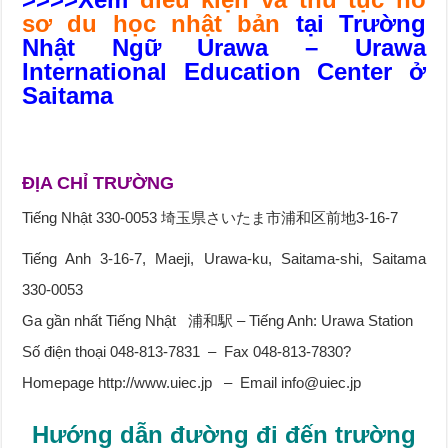
sơ du học nhật bản
tại Trường
Nhật Ngữ Urawa – Urawa
International Education Center ở
Saitama
ĐỊA CHỈ TRƯỜNG
Tiếng Nhật 330-0053 埼玉県さいたま市浦和区前地3-16-7
Tiếng Anh 3-16-7, Maeji, Urawa-ku, Saitama-shi, Saitama
330-0053
Ga gần nhất Tiếng Nhật 浦和駅 – Tiếng Anh: Urawa Station
Số điện thoại 048-813-7831 – Fax 048-813-7830?
Homepage http://www.uiec.jp – Email info@uiec.jp
Hướng dẫn đường đi đến trường