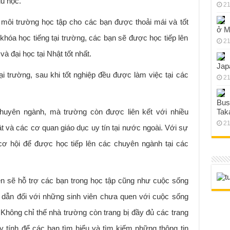
du học.
21
môi trường học tập cho các bạn được thoải mái và tốt
ở M
khóa học tiếng tại trường, các bạn sẽ được học tiếp lên
21
 đại học tại Nhật tốt nhất.
Jap
i trường, sau khi tốt nghiệp đều được làm việc tại các
21
Bus
huyên ngành, mà trường còn được liên kết với nhiều
Tak
21
ật và các cơ quan giáo dục uy tín tại nước ngoài. Với sự
 cơ hội để được học tiếp lên các chuyên ngành tại các
ên sẽ hỗ trợ các bạn trong học tập cũng như cuộc sống
g dẫn đối với những sinh viên chưa quen với cuộc sống
 Không chỉ thế nhà trường còn trang bị đầy đủ các trang
áy tính để các bạn tìm hiểu và tìm kiếm những thông tin