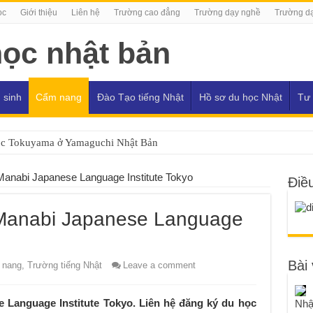
ọc
Giới thiệu
Liên hệ
Trường cao đẳng
Trường dạy nghề
Trường dạ
 sinh
Cẩm nang
Đào Tạo tiếng Nhật
Hồ sơ du học Nhật
Tư 
ọc Tokuyama ở Yamaguchi Nhật Bản
Manabi Japanese Language Institute Tokyo
Điề
 Manabi Japanese Language
Bài 
 nang
,
Trường tiếng Nhật
Leave a comment
 Language Institute Tokyo. Liên hệ đăng ký du học
Nhậ