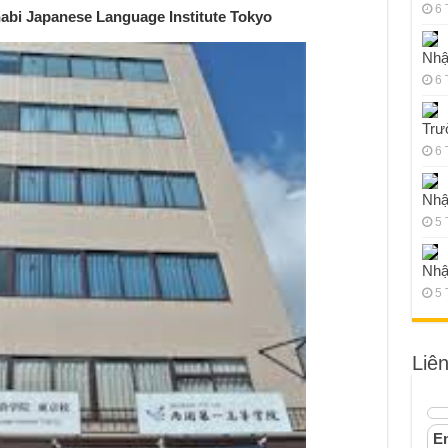
6 
abi Japanese Language Institute Tokyo
Nhậ
6 
Trư
6 
Nhậ
5 
Nhậ
5 
Liê
Em