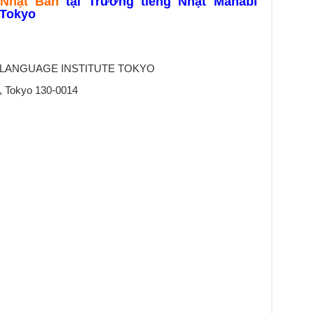
 Nhật Bản
tại Trường tiếng Nhật Manabi
 Tokyo
SE LANGUAGE INSTITUTE TOKYO
, Tokyo 130-0014