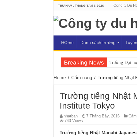
Công ty Du H
THỨ NĂM , THÁNG TÁM 6 2026
HOme
Danh sách trường
Tuyển
Breaking News
Trường Đại h
Home
/
Cẩm nang
/
Trường tiếng Nhật 
Trường tiếng Nhật
Institute Tokyo
nhatban
7 Tháng Bảy, 2016
Cẩm
743 Views
Trường tiếng Nhật Manabi
Japanese