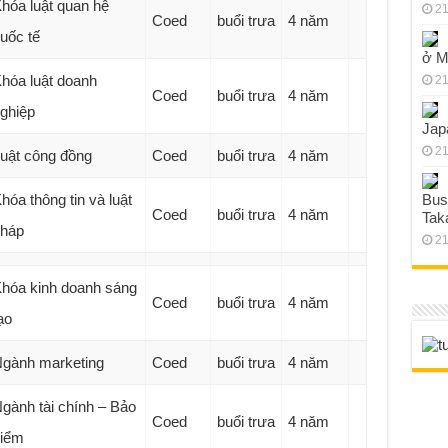
hóa luật quan hệ
21
Coed
buổi trưa
4 năm
uốc tế
ở M
hóa luật doanh
21
Coed
buổi trưa
4 năm
ghiệp
Jap
21
uật công đồng
Coed
buổi trưa
4 năm
hóa thông tin và luật
Bus
Coed
buổi trưa
4 năm
Tak
háp
21
hóa kinh doanh sáng
Coed
buổi trưa
4 năm
ạo
gành marketing
Coed
buổi trưa
4 năm
gành tài chính – Bảo
Coed
buổi trưa
4 năm
iểm