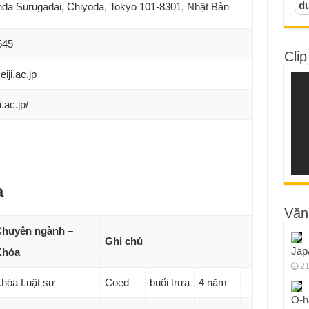
d
da Surugadai, Chiyoda, Tokyo 101-8301, Nhật Bản
545
Clip
ji.ac.jp
.ac.jp/
a
Văn
huyên ngành –
Ghi chú
Jap
Khóa
21
hóa Luật sư
Coed
buổi trưa
4 năm
O-h