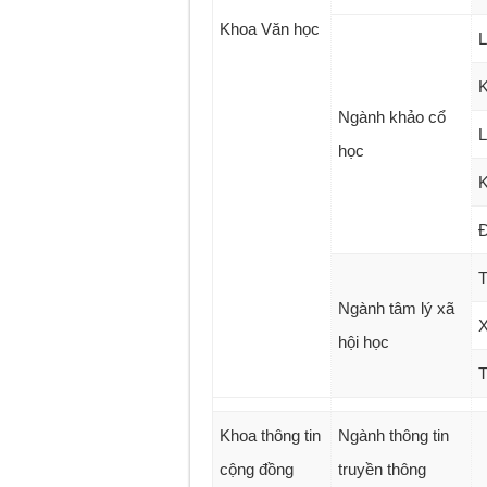
Khoa Văn học
L
K
Ngành khảo cổ
L
học
K
Đ
T
Ngành tâm lý xã
X
hội học
T
Khoa thông tin
Ngành thông tin
cộng đồng
truyền thông