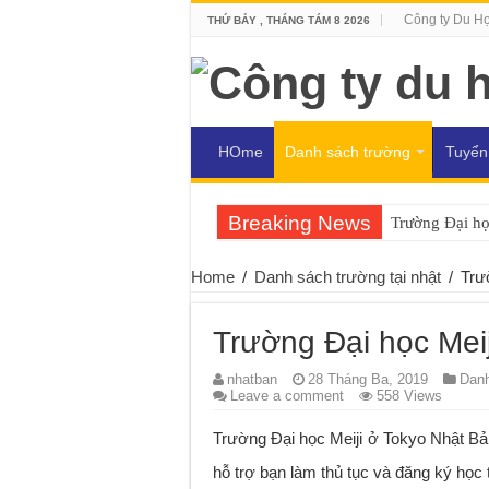
Công ty Du H
THỨ BẢY , THÁNG TÁM 8 2026
HOme
Danh sách trường
Tuyển
Breaking News
Trường Đại h
Home
/
Danh sách trường tại nhật
/
Trư
Trường Đại học Mei
nhatban
28 Tháng Ba, 2019
Danh
Leave a comment
558 Views
Trường Đại học Meiji ở Tokyo Nhật Bả
hỗ trợ bạn làm thủ tục và đăng ký học