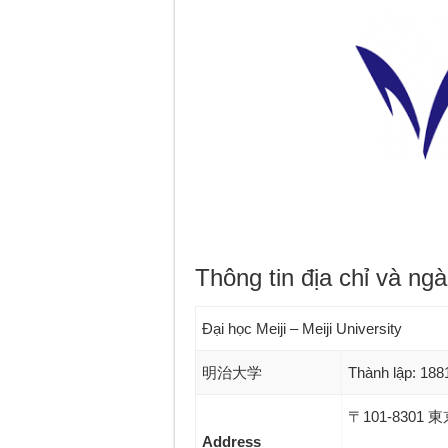
Thông tin địa chỉ và ng
Đại học Meiji – Meiji University
明治大学
Thành lập: 188
〒101-830
Address