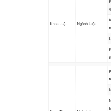
K
q
K
Khoa Luật
Ngành Luật
n
L
K
p
K
t
N
N
h