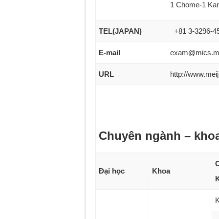
1 Chome-1 Kan
TEL(JAPAN)
+81 3-3296-4
E-mail
exam@mics.mei
URL
http://www.meiji
Chuyên ngành – kho
C
Đại học
Khoa
K