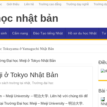
ọc
Giới thiệu
Liên hệ
Trường cao đẳng
Trường dạy nghề
Trường dạ
 sinh
Cẩm nang
Đào Tạo tiếng Nhật
Hồ sơ du học Nhật
Tư 
ọc Tokuyama ở Yamaguchi Nhật Bản
ờng Đại học Meiji ở Tokyo Nhật Bản
Điề
ji ở Tokyo Nhật Bản
 sách trường tại nhật
,
Trường đại học
Bài 
n – Meiji University – 明治大学. Liên hệ với chúng tôi để
 tại Trường Đại học Meiji – Meiji University – 明治大学.
Nhậ