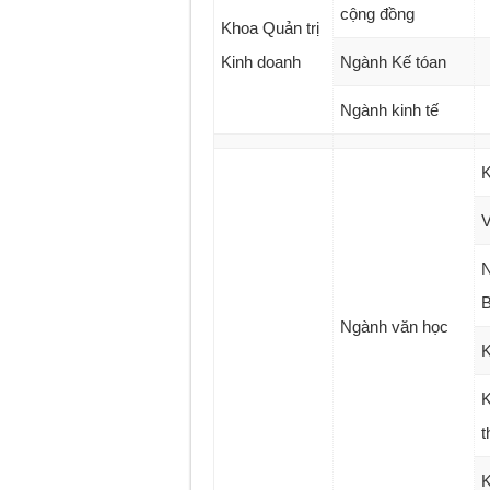
cộng đồng
Khoa Quản trị
Kinh doanh
Ngành Kế tóan
Ngành kinh tế
K
V
N
Ngành văn học
K
K
t
K