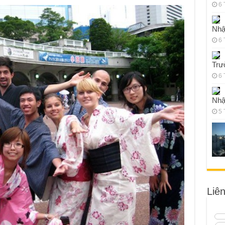
6 
Nhậ
6 
Trư
6 
Nhậ
5 
Liê