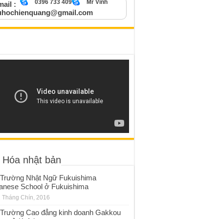
0396 733 409
Mr Vinh
ail :
uhochienquang@gmail.com
 Hóa nhật bản
Trường Nhật Ngữ Fukuishima
anese School ở Fukuishima
 Tháng Chín, 2016
Trường Cao đẳng kinh doanh Gakkou