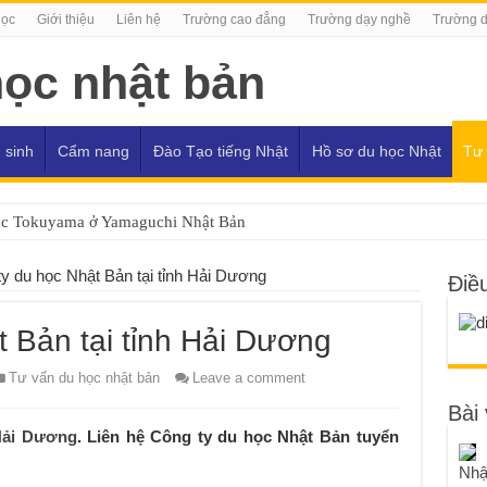
Học
Giới thiệu
Liên hệ
Trường cao đẳng
Trường dạy nghề
Trường d
 sinh
Cẩm nang
Đào Tạo tiếng Nhật
Hồ sơ du học Nhật
Tư 
ọc Tokuyama ở Yamaguchi Nhật Bản
y du học Nhật Bản tại tỉnh Hải Dương
Điề
 Bản tại tỉnh Hải Dương
Tư vấn du học nhật bản
Leave a comment
Bài 
 Hải Dương
. Liên hệ Công ty du học Nhật Bản tuyển
Nhậ