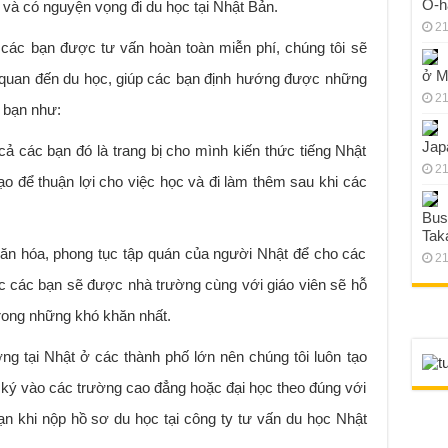
O-h
 và có nguyện vọng đi du học tại Nhật Bản.
21
 các bạn được tư vấn hoàn toàn miễn phí, chúng tôi sẽ
ở M
ên quan đến du học, giúp các bạn định hướng được những
21
 bạn như:
Jap
cả các bạn đó là trang bị cho mình kiến thức tiếng Nhật
21
hạo để thuận lợi cho việc học và đi làm thêm sau khi các
Bus
Tak
 văn hóa, phong tục tập quán của người Nhật để cho các
21
ọc các bạn sẽ được nhà trường cùng với giáo viên sẽ hỗ
rong những khó khăn nhất.
ờng tại Nhật ở các thành phố lớn nên chúng tôi luôn tạo
g ký vào các trường cao đẳng hoặc đại học theo đúng với
n khi nộp hồ sơ du học tại công ty tư vấn du học Nhật