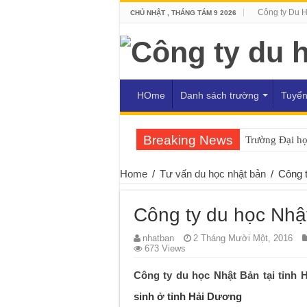
Công ty Du 
CHỦ NHẬT , THÁNG TÁM 9 2026
HOme
Danh sách trường
Tuyển
Breaking News
Trường Đại h
Home
/
Tư vấn du học nhật bản
/
Công t
Công ty du học Nhật
nhatban
2 Tháng Mười Một, 2016
673 Views
Công ty du học Nhật Bản tại tỉnh
sinh ở tỉnh Hải Dương